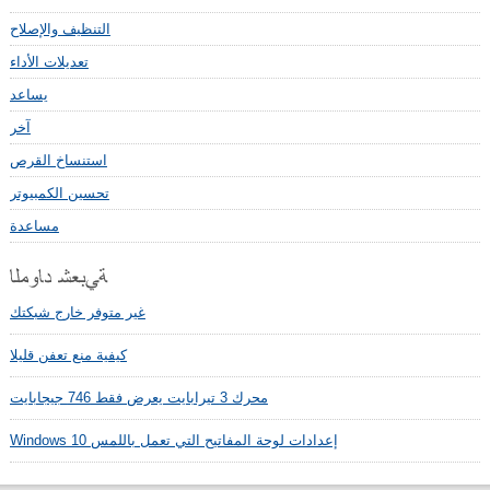
التنظيف والإصلاح
تعديلات الأداء
يساعد
آخر
استنساخ القرص
تحسين الكمبيوتر
مساعدة
غير متوفر خارج شبكتك
كيفية منع تعفن قليلا
محرك 3 تيرابايت يعرض فقط 746 جيجابايت
Windows 10 إعدادات لوحة المفاتيح التي تعمل باللمس